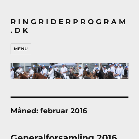
R I N G R I D E R P R O G R A M
. D K
MENU
Måned:
februar 2016
Generalforsamling 2016