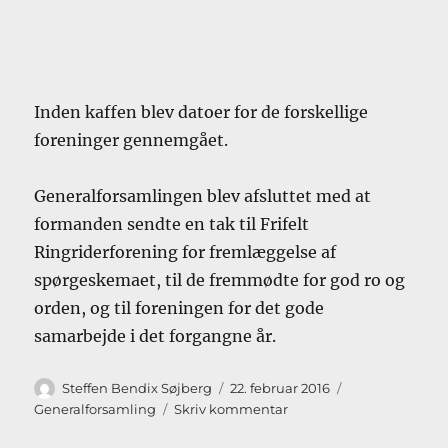
Inden kaffen blev datoer for de forskellige
foreninger gennemgået.
Generalforsamlingen blev afsluttet med at
formanden sendte en tak til Frifelt
Ringriderforening for fremlæggelse af
spørgeskemaet, til de fremmødte for god ro og
orden, og til foreningen for det gode
samarbejde i det forgangne år.
Forfatter
Udgivet
Kategorier
Steffen Bendix Søjberg
22. februar 2016
til
Generalforsamling
Skriv kommentar
Generalforsamling