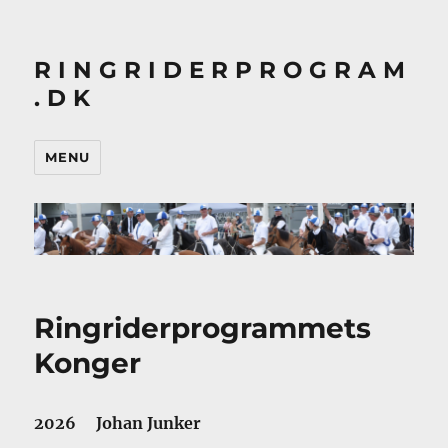
R I N G R I D E R P R O G R A M
. D K
MENU
Ringriderprogrammets
Konger
2026 Johan Junker