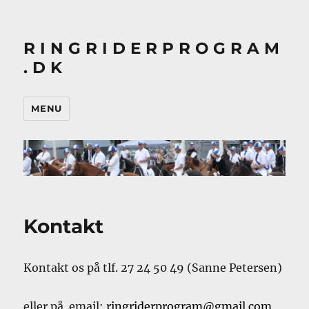
R I N G R I D E R P R O G R A M
. D K
MENU
Kontakt
Kontakt os på tlf. 27 24 50 49 (Sanne Petersen)
eller på email:
ringriderprogram@gmail.com